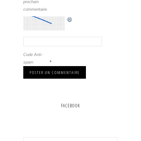
prochain
commentaire.
Code Anti-
*
spam
FACEBOOK