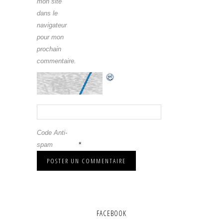
mon site
dans le
navigateur
pour mon
prochain
commentaire.
Code Anti-
*
spam
FACEBOOK