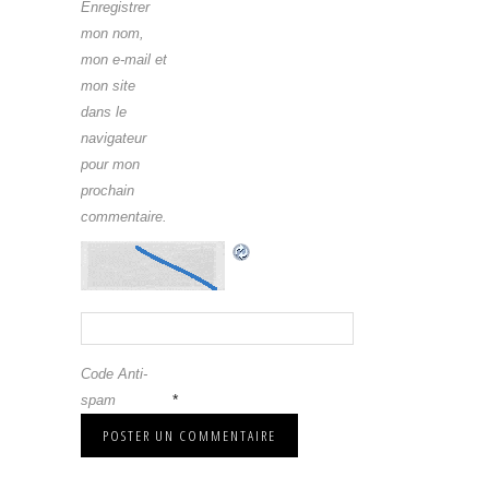
Enregistrer
mon nom,
mon e-mail et
mon site
dans le
navigateur
pour mon
prochain
commentaire.
Code Anti-
*
spam