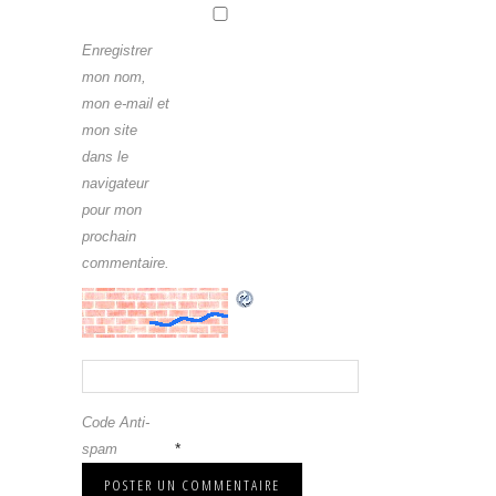
Enregistrer
mon nom,
mon e-mail et
mon site
dans le
navigateur
pour mon
prochain
commentaire.
Code Anti-
*
spam