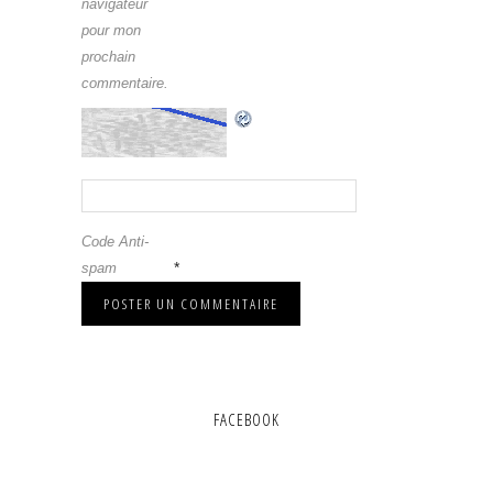
navigateur
pour mon
prochain
commentaire.
Code Anti-
*
spam
FACEBOOK