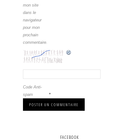
mon site
dans le
navigateur
pour mon
prochain
commentaire.
Code Anti-
*
spam
FACEBOOK