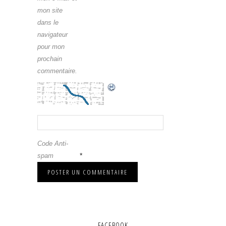
mon site
dans le
navigateur
pour mon
prochain
commentaire.
Code Anti-
*
spam
FACEBOOK