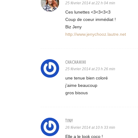
25 février 2014 at 22 h 04 min
Ces lunettes <3<3<3<3
Coup de coeur immédiat !
Biz Jeny
http://www.jenychooz.lautre.net
CHACHAHIHI
25 février 2014 at 23 h 26 min
une tenue bien coloré
j’aime beaucoup
gros bisous
TINY
26 février 2014 at 10 h 33 min
Elle a le look coco !