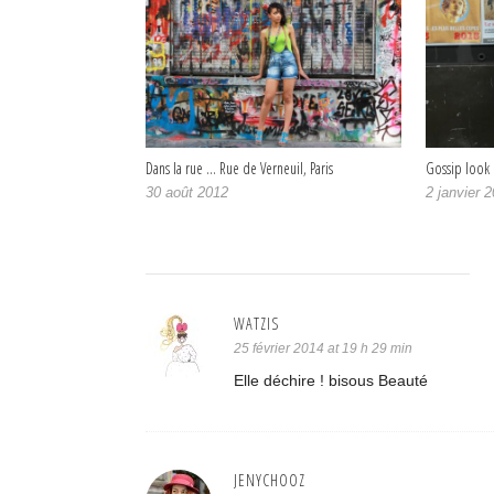
Dans la rue … Rue de Verneuil, Paris
Gossip look 
30 août 2012
2 janvier 
WATZIS
25 février 2014 at 19 h 29 min
Elle déchire ! bisous Beauté
JENYCHOOZ