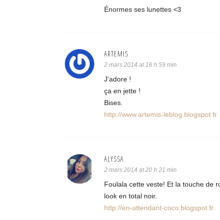
Énormes ses lunettes <3
ARTEMIS
2 mars 2014 at 16 h 59 min
J’adore !
ça en jette !
Bises.
http://www.artemis-leblog.blogspot.fr
ALYSSA
2 mars 2014 at 20 h 21 min
Foulala cette veste! Et la touche de r
look en total noir.
http://en-attendant-coco.blogspot.fr