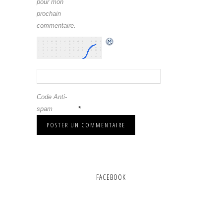
pour mon
prochain
commentaire.
Code Anti-
*
spam
FACEBOOK