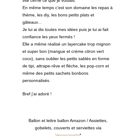
vite cerné ce que je voulais.
En même temps c’est son domaine les repas à
thème, les diy, les bons petits plats et
gâteaux…
Je lui ai dis toutes mes idées puis je lui ai fait
confiance les yeux fermés !
Elle a même réalisé un layercake trop mignon
et super bon (mangue et crème citron vert
coco), sans oublier les petits sablés en forme
de tipi, attrape-rêve et flèche, les pop-corn et
même des petits sachets bonbons
personnalisés.
Bref j’ai adoré !
Ballon et lettre ballon Amazon / Assiettes,
gobelets, couverts et serviettes via
Vegaooparty
*