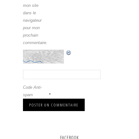
mon site
dans le
navigateur
pour mon
prochain
commentaire.
Code Anti-
*
spam
FACEBOOK