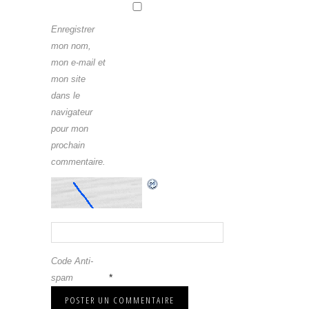
Enregistrer
mon nom,
mon e-mail et
mon site
dans le
navigateur
pour mon
prochain
commentaire.
Code Anti-
*
spam