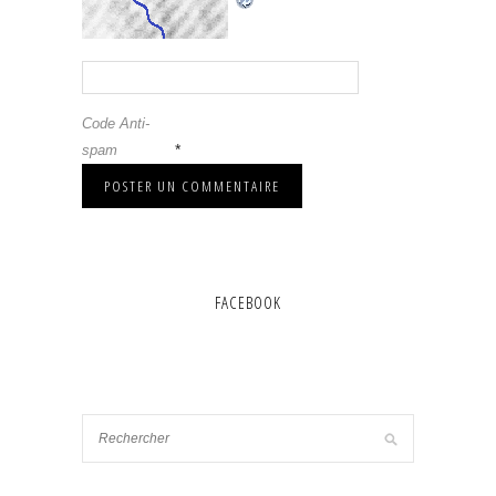
Code Anti-
*
spam
FACEBOOK