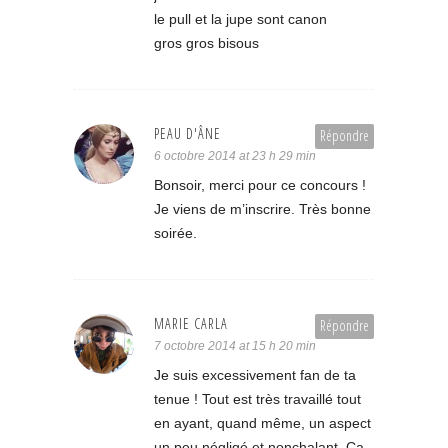
le pull et la jupe sont canon
gros gros bisous
PEAU D'ÂNE
Répondre
6 octobre 2014 at 23 h 29 min
Bonsoir, merci pour ce concours !
Je viens de m’inscrire. Très bonne
soirée.
MARIE CARLA
Répondre
7 octobre 2014 at 15 h 20 min
Je suis excessivement fan de ta
tenue ! Tout est très travaillé tout
en ayant, quand même, un aspect
un peu négligé et nonchalant. Ca,