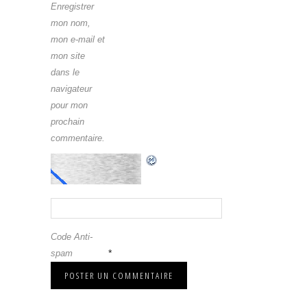
Enregistrer
mon nom,
mon e-mail et
mon site
dans le
navigateur
pour mon
prochain
commentaire.
Code Anti-
*
spam