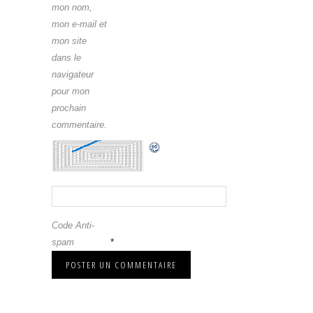
mon nom,
mon e-mail et
mon site
dans le
navigateur
pour mon
prochain
commentaire.
Code Anti-
*
spam